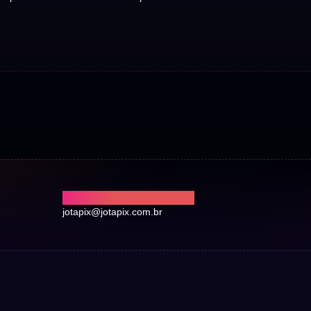
NOS ENVIE UM E-MAIL
jotapix@jotapix.com.br