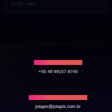
15 SET, 2023
CHAMA NO WHATS
+55 49 99157-8745
NOS ENVIE UM E-MAIL
jotapix@jotapix.com.br